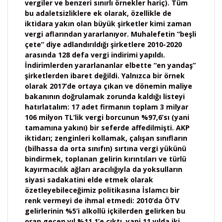
vergiler ve benzeri sınırlı örnekler hariç). Tüm
bu adaletsizliklere ek olarak, özellikle de
iktidara yakın olan büyük şirketler kimi zaman
vergi aflarından yararlanıyor. Muhalefetin “beşli
çete” diye adlandırıldığı şirketlere 2010-2020
arasında 128 defa vergi indirimi yapıldı.
İndirimlerden yararlananlar elbette “en yandaş”
şirketlerden ibaret değildi. Yalnızca bir örnek
olarak 2017’de ortaya çıkan ve dönemin maliye
bakanının doğrulamak zorunda kaldığı listeyi
hatırlatalım: 17 adet firmanın toplam 3 milyar
106 milyon TL’lik vergi borcunun %97,6’sı (yani
tamamına yakını) bir seferde affedilmişti. AKP
iktidarı; zenginleri kollamak, çalışan sınıfların
(bilhassa da orta sınıfın) sırtına vergi yükünü
bindirmek, toplanan gelirin kırıntıları ve türlü
kayırmacılık ağları aracılığıyla da yoksulların
siyasi sadakatini elde etmek olarak
özetleyebileceğimiz politikasına İslamcı bir
renk vermeyi de ihmal etmedi: 2010’da ÖTV
gelirlerinin %5’i alkollü içkilerden gelirken bu
oran geçen yıl %11,1’e çıktı, yani 11 yılda iki