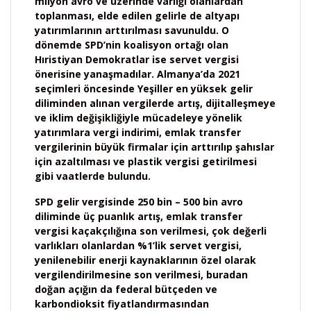
milyon avro ve üzerinde varlığı olanlardan
toplanması, elde edilen gelirle de altyapı
yatırımlarının arttırılması savunuldu. O
dönemde SPD’nin koalisyon ortağı olan
Hıristiyan Demokratlar ise servet vergisi
önerisine yanaşmadılar. Almanya’da 2021
seçimleri öncesinde Yeşiller en yüksek gelir
diliminden alınan vergilerde artış, dijitalleşmeye
ve iklim değişikliğiyle mücadeleye yönelik
yatırımlara vergi indirimi, emlak transfer
vergilerinin büyük firmalar için arttırılıp şahıslar
için azaltılması ve plastik vergisi getirilmesi
gibi vaatlerde bulundu.
SPD gelir vergisinde 250 bin – 500 bin avro
diliminde üç puanlık artış, emlak transfer
vergisi kaçakçılığına son verilmesi, çok değerli
varlıkları olanlardan %1’lik servet vergisi,
yenilenebilir enerji kaynaklarının özel olarak
vergilendirilmesine son verilmesi, buradan
doğan açığın da federal bütçeden ve
karbondioksit fiyatlandırmasından