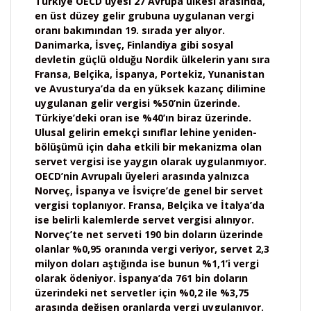
Türkiye OECD üyesi 27 Avrupa ülkesi arasında,
en üst düzey gelir grubuna uygulanan vergi
oranı bakımından 19. sırada yer alıyor.
Danimarka, İsveç, Finlandiya gibi sosyal
devletin güçlü olduğu Nordik ülkelerin yanı sıra
Fransa, Belçika, İspanya, Portekiz, Yunanistan
ve Avusturya’da da en yüksek kazanç dilimine
uygulanan gelir vergisi %50’nin üzerinde.
Türkiye’deki oran ise %40’ın biraz üzerinde.
Ulusal gelirin emekçi sınıflar lehine yeniden-
bölüşümü için daha etkili bir mekanizma olan
servet vergisi ise yaygın olarak uygulanmıyor.
OECD’nin Avrupalı üyeleri arasında yalnızca
Norveç, İspanya ve İsviçre’de genel bir servet
vergisi toplanıyor. Fransa, Belçika ve İtalya’da
ise belirli kalemlerde servet vergisi alınıyor.
Norveç’te net serveti 190 bin doların üzerinde
olanlar %0,95 oranında vergi veriyor, servet 2,3
milyon doları aştığında ise bunun %1,1’i vergi
olarak ödeniyor. İspanya’da 761 bin doların
üzerindeki net servetler için %0,2 ile %3,75
arasında değişen oranlarda vergi uygulanıyor.