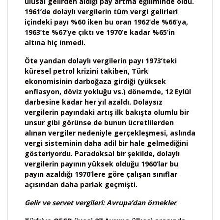
ulusal gelirden aldığı pay artma eğiliminde oldu.
1961’de dolaylı vergilerin tüm vergi gelirleri
içindeki payı %60 iken bu oran 1962’de %66’ya,
1963’te %67’ye çıktı ve 1970’e kadar %65’in
altına hiç inmedi.
Öte yandan dolaylı vergilerin payı 1973’teki
küresel petrol krizini takiben, Türk
ekonomisinin darboğaza girdiği (yüksek
enflasyon, döviz yokluğu vs.) dönemde, 12 Eylül
darbesine kadar her yıl azaldı. Dolaysız
vergilerin payındaki artış ilk bakışta olumlu bir
unsur gibi görünse de bunun ücretlilerden
alınan vergiler nedeniyle gerçekleşmesi, aslında
vergi sisteminin daha adil bir hale gelmediğini
gösteriyordu. Paradoksal bir şekilde, dolaylı
vergilerin payının yüksek olduğu 1960’lar bu
payın azaldığı 1970’lere göre çalışan sınıflar
açısından daha parlak geçmişti.
Gelir ve servet vergileri: Avrupa’dan örnekler