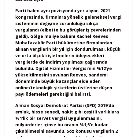
Parti halen aynı pozisyonda yer alıyor. 2021
kongresinde, firmalara yönelik geleneksel vergi
sisteminin değişme zorunluluğu sıkça
vurgulandı (elbette bu görüşler iş çevrelerinden
geldi). Gölge maliye bakanı Rachel Reeves
Muhafazakâr Parti hükümetine firmalardan
alınan vergilerin bir yıl için dondurulması, küçük
ve orta ölçekli işletmelerin ödeyecekleri
vergilerde de indirim yapılması çağrısında
bulundu. Dijital Hizmetler Vergisi’nin %12’ye
yükseltilmesini savunan Reeves, pandemi
döneminde büyük kazançlar elde eden
online/teknolojik şirketlerin üstlerine düşen
payı ödemeleri gerektiğini belirtti.
Alman Sosyal Demokrat Partisi (SPD) 2019’da
emlak, hisse senedi, nakit gibi çeşitli varlıklara
%1’lik bir servet vergisi uygulanmasını,
milyarderler içinse bu oranın %1,5’e kadar
çıkabilmesini savundu. Söz konusu vergilerin 2