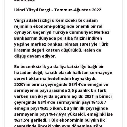
İkinci Yüzyıl Dergi - Temmuz-Ağustos 2022
Vergi adaletsizliği ülkemizdeki tek adam
rejiminin ekonomi-politiğinde önemli bir rol
oynuyor. Geçen yıl Türkiye Cumhuriyet Merkez
Bankası’nın dünyada politika faizini indiren
yegâne merkez bankası olması suretiyle Türk
lirasının değeri kasten düşürüldü. Halen de
düşüş devam ediyor.
Bu beceriksizlik ya da liyakatsizliğe bağlı bir
hatadan değil, kasıtlı olarak halktan sermayeye
servet aktarma hedefinden kaynaklıydı.
2020’nin birinci çeyreğinde GSYİH’de emeğin ve
sermayenin payı arasında 2,6 puanlık bir fark
varken son iki yılda uçurum açıldı: 2021’in birinci
çeyreğinde GSYİH’de sermayenin payı %45,6 /
emeğin payı %35,5 iken, bu yılın ilk çeyreğinde
sermayenin payı %47,6’ya yükseldi, emeğinki ise
%31,5’e geriledi. TÜİK ekonominin bu yılın ilk
çeyreğinde önceki yılın aynı dönemine göre