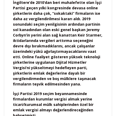
İngiltere’de 2010’dan beri muhalefette olan İşçi
Partisi geçen yılki kongresinde devasa online
şirketlerin daha çok, “sokaktaki” firmaların ise
daha az vergilendirilmesi kararı aldı. 2019
sonundaki seçim yenilgisinin ardından partinin
sol kanadından olan eski genel başkan Jeremy
Corbyn’in yerini alan sağ kanattan Keir Starmer,
iktidarlarında vergileri arttırma seçeneğini
devre dışı bırakmadıklarını, ancak çalışanlar
üzerindeki yükü ağırlaştırmayacaklarını vaat
etti. Online faaliyet gösteren yüksek teknoloji
şirketlerine uygulanan Dijital Hizmetler
Vergisi’ni yükseltmeyi hedefleyen parti,
şirketlerin emlak değerlerine dayalı bir
vergilendirmeden ve boş mülklere taşınacak
firmaların teşvik edilmesinden yana.
İşçi Partisi 2019 seçim beyannamesinde
firmalardan kurumlar vergisi almak yerine
ticari/kurumsal mülk sahiplerinden özel bir
emlak vergisi almayı değerlendireceğinden
bahsetmişti.