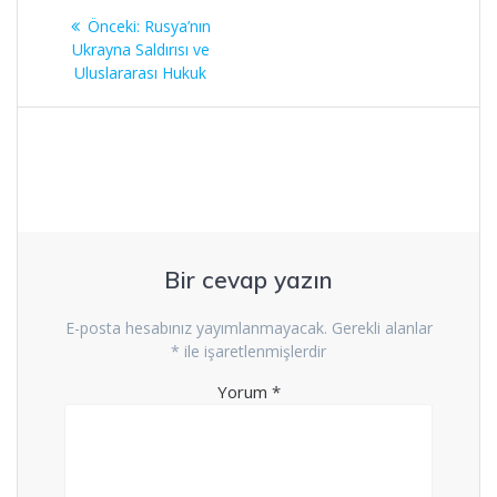
Yazı
Önceki
Önceki:
Rusya’nın
dolaşımı
yazı:
Ukrayna Saldırısı ve
Uluslararası Hukuk
Bir cevap yazın
E-posta hesabınız yayımlanmayacak.
Gerekli alanlar
*
ile işaretlenmişlerdir
Yorum
*