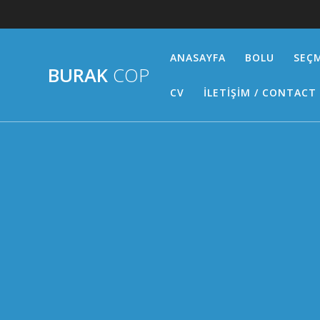
Skip
to
content
ANASAYFA
BOLU
SEÇM
BURAK
COP
CV
İLETİŞİM / CONTACT