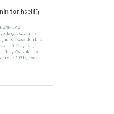
in tarihselliği
i Burak Cop
kiye’de çok söylenen
şhur 6 ilkesinden biri,
nu – 20. Yüzyıl başı
e Rusya’da yükselip
ltı oku 1931 yılında