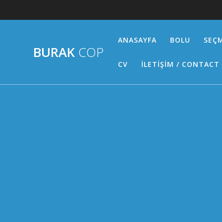
Skip
to
content
ANASAYFA
BOLU
SEÇM
BURAK
COP
CV
İLETİŞİM / CONTACT