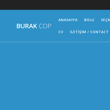
Skip
to
content
ANASAYFA
BOLU
SEÇM
BURAK
COP
CV
İLETİŞİM / CONTACT