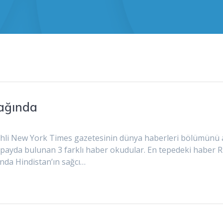
fağında
li New York Times gazetesinin dünya haberleri bölümünü açanl
k payda bulunan 3 farklı haber okudular. En tepedeki haber Ru
ında Hindistan’ın sağcı…