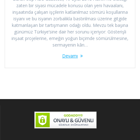
zaten bir siyasi mücadele konusu olan yeni havaalanı,
inşaatında çalışan işçilerin katlanılmaz sömürü koşullarına
isyanı ve bu isyanın zorbalıkla bastırılması üzerine gitgide
katmanlaşan bir tartışmanın odağı oldu. Mevzu tek başına
günümüz Türkiye’sine dair her sorunu içeriyor: Gösterişli
inşaat projelerine, emeğin yoğun biçimde sömürülmesine,
sermayenin kârı…
Devamı