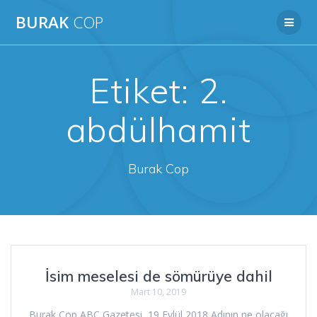
Skip
BURAK
COP
to
content
Etiket:
2.
abdülhamit
Burak Cop
İsim meselesi de sömürüye dahil
Mart 10, 2019
Burak Cop ABC Gazetesi, 19 Eylül 2018 Adının ne olacağı