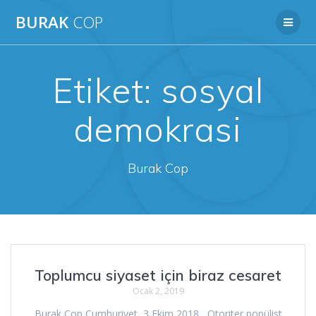
Skip
BURAK
COP
to
content
Etiket:
sosyal
demokrasi
Burak Cop
Toplumcu siyaset için biraz cesaret
Ocak 2, 2019
Burak Cop Cumhuriyet, 3 Ekim 2018 Otoriter popülist