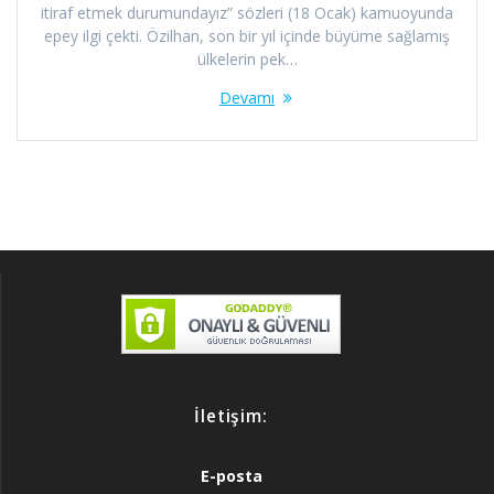
itiraf etmek durumundayız” sözleri (18 Ocak) kamuoyunda
epey ilgi çekti. Özilhan, son bir yıl içinde büyüme sağlamış
ülkelerin pek…
Devamı
İletişim:
E-posta