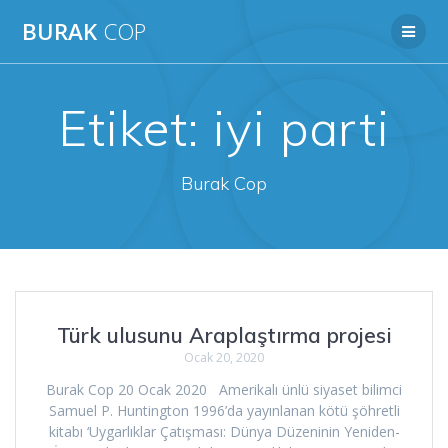
Skip
BURAK
COP
to
content
Etiket:
iyi parti
Burak Cop
Türk ulusunu Araplaştırma projesi
Ocak 20, 2020
Burak Cop 20 Ocak 2020 Amerikalı ünlü siyaset bilimci
Samuel P. Huntington 1996’da yayınlanan kötü şöhretli
kitabı ‘Uygarlıklar Çatışması: Dünya Düzeninin Yeniden-