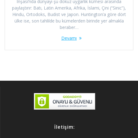
İnşası’nda dünyayı şu dokuz uygarlık kümesi arasında
paylaştırır: Batı, Latin Amerika, Afrika, İslami, Çini (“Sinic”),
Hindu, Ortodoks, Budist ve Japon. Huntington’a göre dört
ülke ise, son tahlilde bu kümelerden birinde yer almakla
beraber…
Devamı
İletişim: